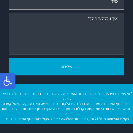
שליחה
פתח סר
* אי עמידה בפירעון ההלוואה או בהחזר האשראי עלול לגרור חיוב בריבית פיגורים והליכי הוצאה
לפועל.
פרטי הגוף הממן בהלוואה זו יועברו לידיעת הלקוח בטרם הפנייה ו\או העסקה. קפיטל קארס
מנגישה את שירותי הליווי והגיוס בקבלת הלוואה זו ואינה הגוף הממן בפתרונות ההלוואה מסוג
זה.
בקשת ההלוואה מגיל 21 ומעלה. אישור ההלוואה כפוף לשיקול דעת הגוף הממן . ט.ל. ח .