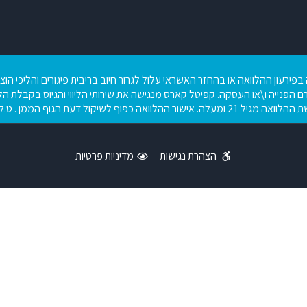
בפירעון ההלוואה או בהחזר האשראי עלול לגרור חיוב בריבית פיגורים והליכי הו
ם הפנייה ו\או העסקה. קפיטל קארס מנגישה את שירותי הליווי והגיוס בקבלת הלו
יל 21 ומעלה. אישור ההלוואה כפוף לשיקול דעת הגוף הממן . ט.ל. ח .
הצהרת נגישות
מדיניות פרטיות