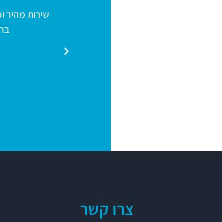
ובים במה שהם עושים יש להם צוות
שירות מהיר ו
 בקשה של לקוח ולי אישית עזרו בכל
בהח
מה שצריך
משה הרוש
צרו קשר