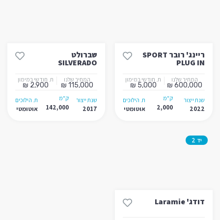
ריינג' רובר SPORT
שברולט
SILVERADO
PLUG IN
המחיר שלנו
ת. חודשי במימון
המחיר שלנו
ת. חודשי במימון
2,900 ₪
115,000 ₪
5,000 ₪
600,000 ₪
ק"מ
ק"מ
שנת ייצור
ת. הילוכים
שנת ייצור
ת. הילוכים
142,000
2,000
2022
אוטומטי
2017
אוטומטי
יד 2
דודג' Laramie