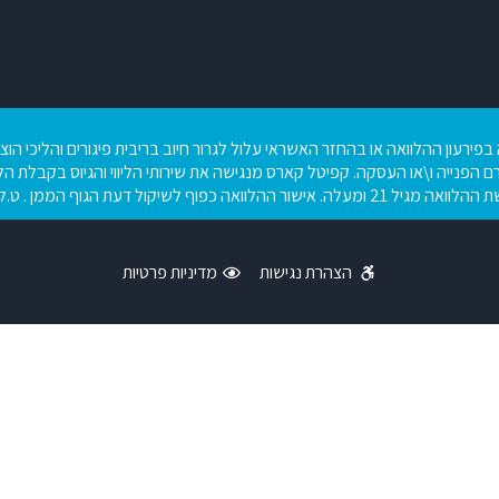
בפירעון ההלוואה או בהחזר האשראי עלול לגרור חיוב בריבית פיגורים והליכי הו
ם הפנייה ו\או העסקה. קפיטל קארס מנגישה את שירותי הליווי והגיוס בקבלת הלו
יל 21 ומעלה. אישור ההלוואה כפוף לשיקול דעת הגוף הממן . ט.ל. ח .
הצהרת נגישות
מדיניות פרטיות