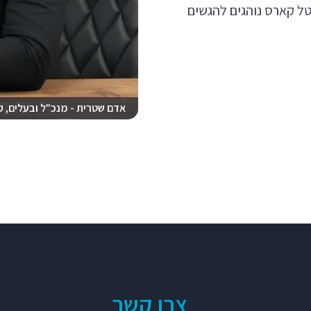
ל קארס נוהגים להגשים
אדם שטרית - מנכ"ל ובעלים, 
צרו קשר